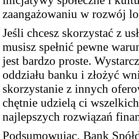
zaangażowaniu ⁢w rozwój lo
Jeśli chcesz skorzystać z u
musisz spełnić pewne‌ warun
jest​ bardzo proste. Wystarc
oddziału ‍banku i‍ złożyć wn
skorzystanie z innych ofer
chętnie⁣ udzielą ‍ci ⁤wszelk
najlepszych rozwiązań fina
Podsumowując, Bank Spółdzi