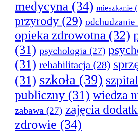
medycyna
(34)
mieszkanie
(
przyrody
(29)
odchudzanie
opieka zdrowotna
(32)
(31)
psych
psychologia
(27)
(31)
sprz
rehabilitacja
(28)
szkoła
(39)
(31)
szpita
publiczny
(31)
wiedza 
zajęcia dodat
zabawa
(27)
zdrowie
(34)