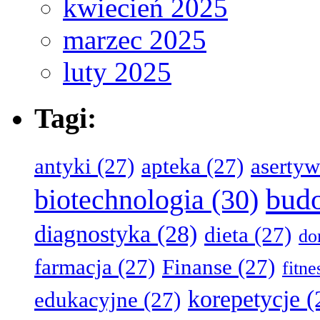
kwiecień 2025
marzec 2025
luty 2025
Tagi:
antyki
(27)
apteka
(27)
aserty
bud
biotechnologia
(30)
diagnostyka
(28)
dieta
(27)
d
farmacja
(27)
Finanse
(27)
fitn
korepetycje
(
edukacyjne
(27)