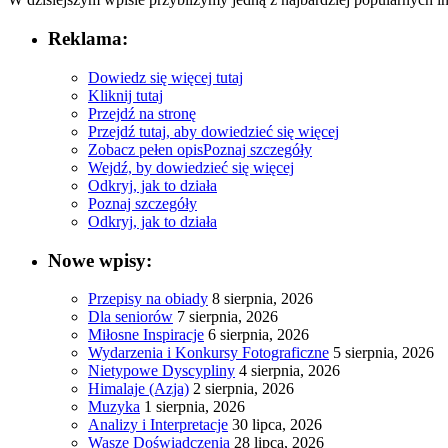
Reklama:
Dowiedz się więcej tutaj
Kliknij tutaj
Przejdź na stronę
Przejdź tutaj, aby dowiedzieć się więcej
Zobacz pełen opis
Poznaj szczegóły
Wejdź, by dowiedzieć się więcej
Odkryj, jak to działa
Poznaj szczegóły
Odkryj, jak to działa
Nowe wpisy:
Przepisy na obiady
8 sierpnia, 2026
Dla seniorów
7 sierpnia, 2026
Miłosne Inspiracje
6 sierpnia, 2026
Wydarzenia i Konkursy Fotograficzne
5 sierpnia, 2026
Nietypowe Dyscypliny
4 sierpnia, 2026
Himalaje (Azja)
2 sierpnia, 2026
Muzyka
1 sierpnia, 2026
Analizy i Interpretacje
30 lipca, 2026
Wasze Doświadczenia
28 lipca, 2026