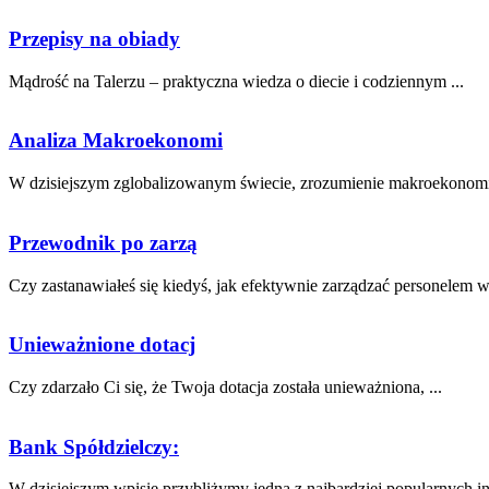
Przepisy na obiady
Mądrość na Talerzu – praktyczna wiedza o diecie i codziennym ...
Analiza Makroekonomi
W dzisiejszym zglobalizowanym ‍świecie, zrozumienie​ makroekonomii
Przewodnik po zarzą
Czy zastanawiałeś się kiedyś, jak efektywnie zarządzać personelem w 
Unieważnione dotacj
Czy zdarzało Ci się, że Twoja⁢ dotacja została ‌unieważniona, ...
Bank Spółdzielczy:
W dzisiejszym wpisie przybliżymy jedną z najbardziej popularnych inst