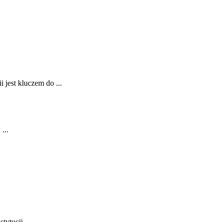
 jest kluczem do ...
...
ytucji ...