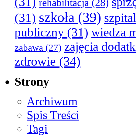
(31)
sprz
rehabilitacja
(28)
szkoła
(39)
(31)
szpita
publiczny
(31)
wiedza 
zajęcia dodat
zabawa
(27)
zdrowie
(34)
Strony
Archiwum
Spis Treści
Tagi