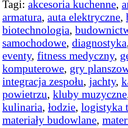
Tagi:
akcesoria kuchenne
,
a
armatura
,
auta elektryczne
,
biotechnologia
,
budownict
samochodowe
,
diagnostyka
eventy
,
fitness medyczny
,
g
komputerowe
,
gry planszo
integracja zespołu
,
jachty
,
k
powietrzu
,
kluby muzyczne
kulinaria
,
łodzie
,
logistyka 
materiały budowlane
,
mater