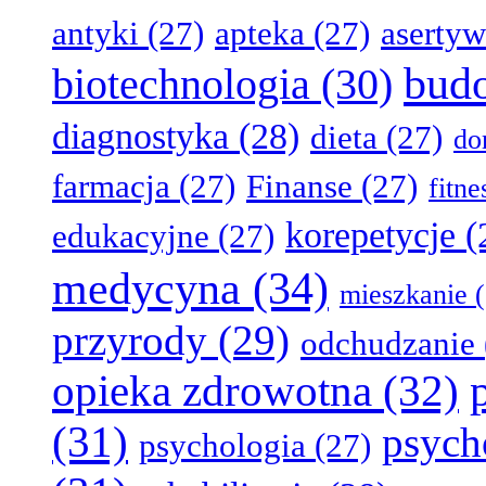
antyki
(27)
apteka
(27)
aserty
bud
biotechnologia
(30)
diagnostyka
(28)
dieta
(27)
d
farmacja
(27)
Finanse
(27)
fitn
korepetycje
(
edukacyjne
(27)
medycyna
(34)
mieszkanie
(
przyrody
(29)
odchudzanie
opieka zdrowotna
(32)
(31)
psych
psychologia
(27)