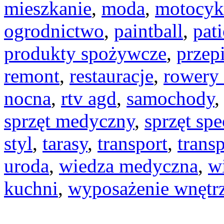
mieszkanie
,
moda
,
motocyk
ogrodnictwo
,
paintball
,
pat
produkty spożywcze
,
przep
remont
,
restauracje
,
rowery 
nocna
,
rtv agd
,
samochody
sprzęt medyczny
,
sprzęt spe
styl
,
tarasy
,
transport
,
transp
uroda
,
wiedza medyczna
,
w
kuchni
,
wyposażenie wnętr